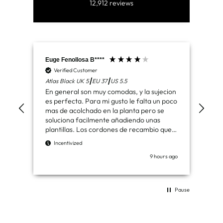
12,912
reviews
Euge Fenollosa B****
Mar
Verified Customer
V
Atlas Black UK 5┃EU 37┃US 5.5
Had
En general son muy comodas, y la sujecion
Ben
es perfecta. Para mi gusto le falta un poco
de 
mas de acolchado en la planta pero se
los
soluciona facilmente añadiendo unas
plantillas. Los cordones de recambio que
I
vienen son de agradecer. Muy buenas
Incentivized
botas
9 hours ago
Pause